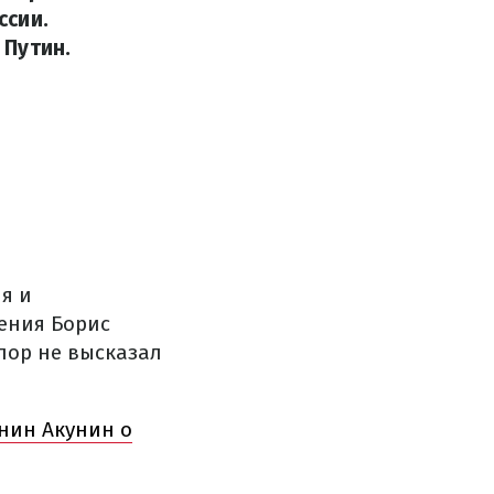
ссии.
 Путин.
я и
ения Борис
пор не высказал
янин Акунин о