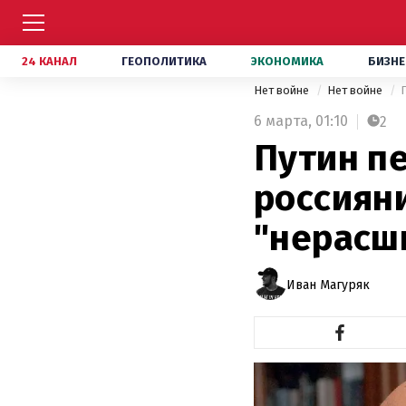
24 КАНАЛ
ГЕОПОЛИТИКА
ЭКОНОМИКА
БИЗНЕ
Нет войне
Нет войне
6 марта,
01:10
2
Путин п
россиян
"нерасш
Иван Магуряк