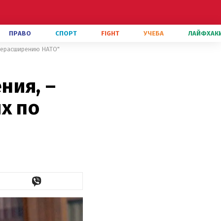
ПРАВО
СПОРТ
FIGHT
УЧЕБА
ЛАЙФХАК
"нерасширению НАТО"
ния, –
х по