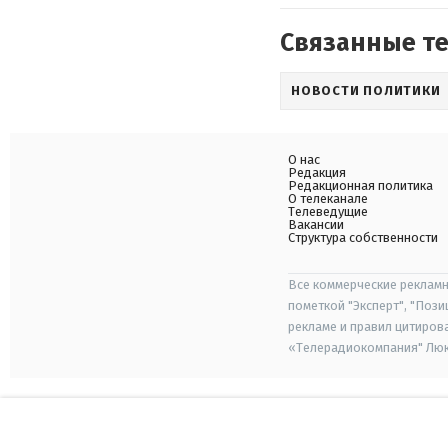
Связанные т
НОВОСТИ ПОЛИТИКИ
О нас
Редакция
Редакционная политика
О телеканале
Телеведущие
Вакансии
Структура собственности
Все коммерческие рекламн
пометкой "Эксперт", "Поз
рекламе и правил цитиров
«Телерадиокомпания" Люкс