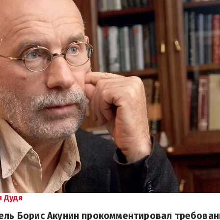
 Дудя
тель Борис Акунин прокомментировал требован