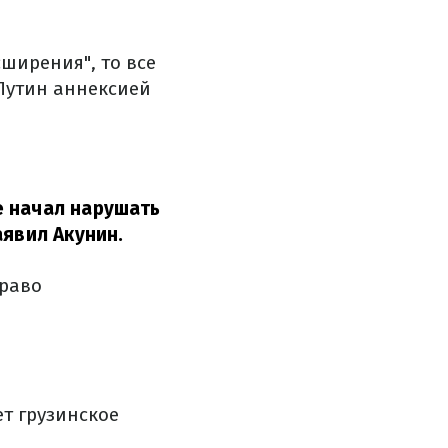
ширения", то все
Путин аннексией
е начал нарушать
аявил Акунин.
право
т грузинское