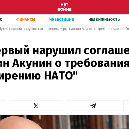
С
ФИНАНСЫ
ИНВЕСТИЦИИ
НЕДВИЖИМОСТЬ
Путин первый нарушил соглашения, – россиянин Акунин о требованиях по 
ервый нарушил соглаше
ин Акунин о требования
ирению НАТО"