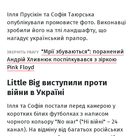
Ілля Прусікін та Софія Таюрська
опублікували промовисте фото. Виконавці
зробили його на тлі ландшафту, що
нагадує український прапор.
"Мрії збуваються": поранений
ЗВЕРНІТЬ УВАГУ
Андрій Хливнюк поспілкувався з зіркою
Pink Floyd
Little Big виступили проти
війни в Україні
Ілля та Софія постали перед камерою у
коротких білих футболках з написом
чорного кольору "No war" ("Ні війні" – 24
канал). На відміну від багатьох російських